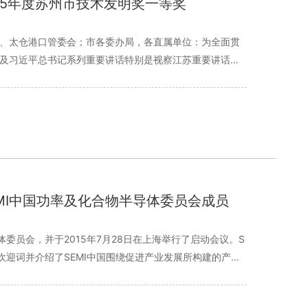
15年度苏州市技术发明奖一等奖
、太仓港口管委会；市各委办局，各直属单位：为全面贯
及习近平总书记系列重要讲话特别是视察江苏重要讲话精
MI中国功率及化合物半导体委员会成员
体委员会，并于2015年7月28日在上海举行了启动会议。S
欢迎词并介绍了SEMI中国围绕促进产业发展所构建的产业