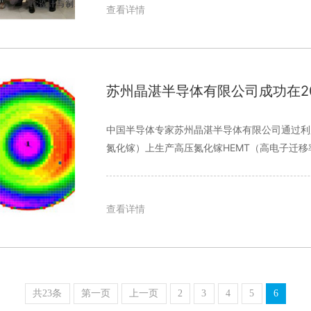
查看详情
苏州晶湛半导体有限公司成功在2
结构材料
中国半导体专家苏州晶湛半导体有限公司通过利用
氮化镓）上生产高压氮化镓HEMT（高电子迁移率
查看详情
共23条
第一页
上一页
2
3
4
5
6