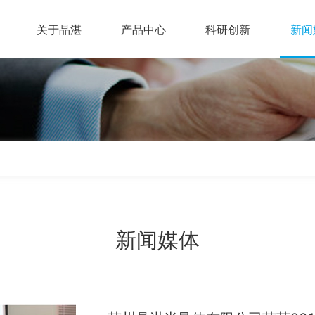
关于晶湛
产品中心
科研创新
新闻
新闻媒体