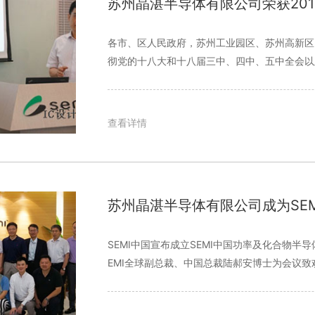
苏州晶湛半导体有限公司荣获20
各市、区人民政府，苏州工业园区、苏州高新区
彻党的十八大和十八届三中、四中、五中全会以
神...
查看详情
苏州晶湛半导体有限公司成为SE
SEMI中国宣布成立SEMI中国功率及化合物半导
EMI全球副总裁、中国总裁陆郝安博士为会议致
合作交流平台...